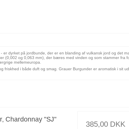
 er dyrket på jordbunde, der er en blanding af vulkansk jord og det ma
rtikler (0,002 og 0,063 mm), der bæres med vinden og som stammer fra fo
 bjergrige mellemeuropa.
 og friskhed i både duft og smag. Grauer Burgunder er aromatisk i sit u
r, Chardonnay "SJ"
385,00 DKK