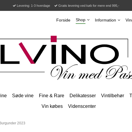
Levering: 1-3 hverdage
Gratis levering ved køb for mere end 995,-
Shop
Forside
Information
Vin
ine
Søde vine
Fine & Rare
Delikatesser
Vintilbehør
T
Vin købes
Videnscenter
 Burgunder 2023