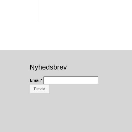
Nyhedsbrev
Email
*