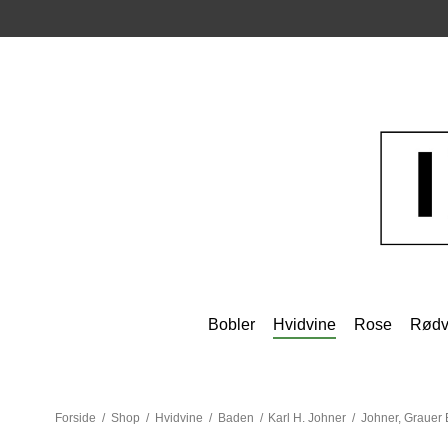
Bobler
Hvidvine
Rose
Rødv
Forside
/
Shop
/
Hvidvine
/
Baden
/
Karl H. Johner
/
Johner, Grauer