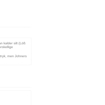
n kalder silt (Löß
rskellige
dtryk, men Johners