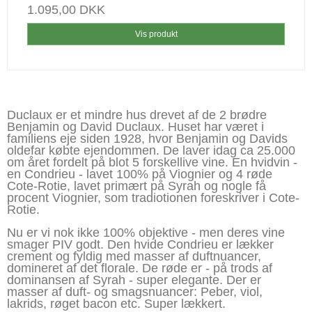
1.095,00 DKK
Vis produkt
Duclaux er et mindre hus drevet af de 2 brødre
Benjamin og David Duclaux. Huset har været i
familiens eje siden 1928, hvor Benjamin og Davids
oldefar købte ejendommen. De laver idag ca 25.000
om året fordelt på blot 5 forskellive vine. En hvidvin -
en Condrieu - lavet 100% på Viognier og 4 røde
Cote-Rotie, lavet primært på Syrah og nogle få
procent Viognier, som tradiotionen foreskriver i Cote-
Rotie.
Nu er vi nok ikke 100% objektive - men deres vine
smager PIV godt. Den hvide Condrieu er lækker
crement og fyldig med masser af duftnuancer,
domineret af det florale. De røde er - på trods af
dominansen af Syrah - super elegante. Der er
masser af duft- og smagsnuancer: Peber, viol,
lakrids, røget bacon etc. Super lækkert.