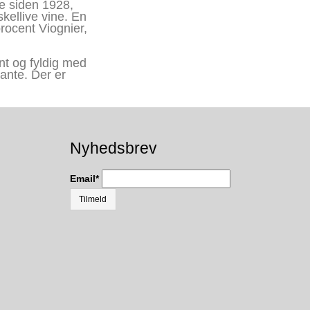
je siden 1928,
kellive vine. En
rocent Viognier,
nt og fyldig med
ante. Der er
Nyhedsbrev
Email
*