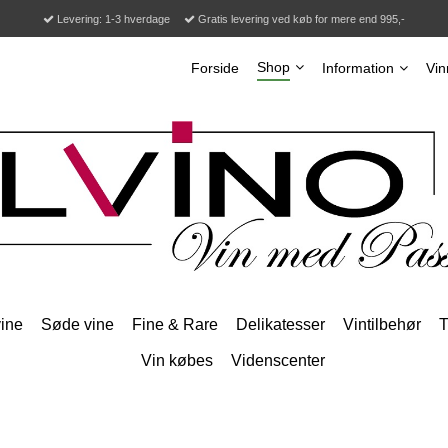
Levering: 1-3 hverdage
Gratis levering ved køb for mere end 995,-
Shop
Forside
Information
Vin
ine
Søde vine
Fine & Rare
Delikatesser
Vintilbehør
T
Vin købes
Videnscenter