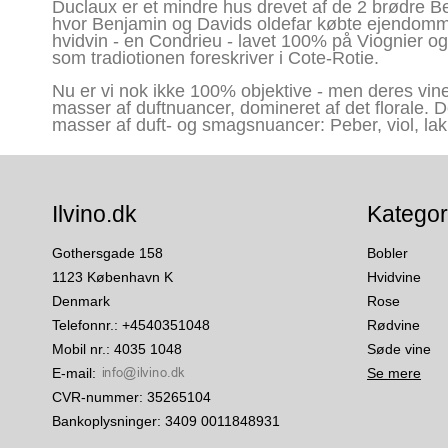
Duclaux er et mindre hus drevet af de 2 brødre B
hvor Benjamin og Davids oldefar købte ejendommen.
hvidvin - en Condrieu - lavet 100% på Viognier og
som tradiotionen foreskriver i Cote-Rotie.
Nu er vi nok ikke 100% objektive - men deres vi
masser af duftnuancer, domineret af det florale. 
masser af duft- og smagsnuancer: Peber, viol, lak
Ilvino.dk
Kategor
Gothersgade 158
Bobler
1123 København K
Hvidvine
Denmark
Rose
Telefonnr.
:
+4540351048
Rødvine
Mobil nr.
:
4035 1048
Søde vine
E-mail
:
Se mere
CVR-nummer
:
35265104
Bankoplysninger
:
3409 0011848931