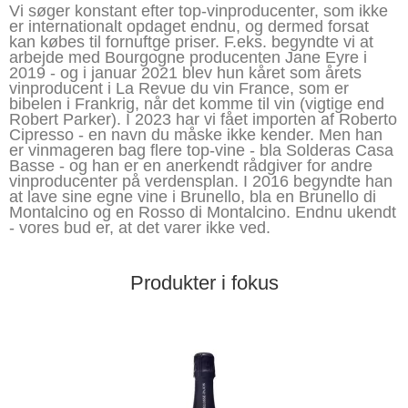
Vi søger konstant efter
top-vinproducenter, som ikke
er internationalt opdaget endnu, og dermed forsat
kan købes til fornuftge priser. F.eks. begyndte vi at
arbejde med Bourgogne producenten Jane Eyre i
2019 - og i januar 2021 blev hun kåret som årets
vinproducent i La Revue du vin France, som er
bibelen i Frankrig, når det komme til vin (vigtige end
Robert Parker). I 2023 har vi fået importen af Roberto
Cipresso - en navn du måske ikke kender. Men han
er vinmageren bag flere top-vine - bla Solderas Casa
Basse - og han er en anerkendt rådgiver for andre
vinproducenter på verdensplan. I 2016 begyndte han
at lave sine egne vine i Brunello, bla en Brunello di
Montalcino og en Rosso di Montalcino. Endnu ukendt
- vores bud er, at det varer ikke ved.
Produkter i fokus