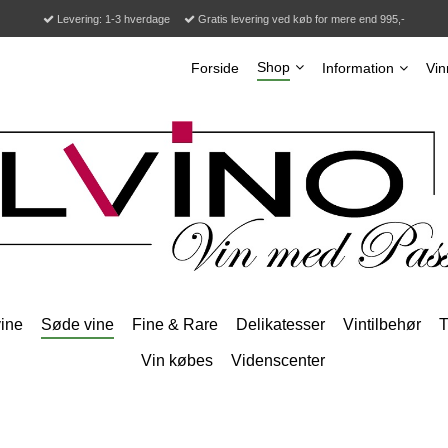
Levering: 1-3 hverdage
Gratis levering ved køb for mere end 995,-
Shop
Forside
Information
Vin
ine
Søde vine
Fine & Rare
Delikatesser
Vintilbehør
T
Vin købes
Videnscenter