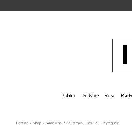
Bobler
Hvidvine
Rose
Rødv
Forside
/
Shop
/
Søde vine
/
Sauternes, Clos Haut Peyraguey