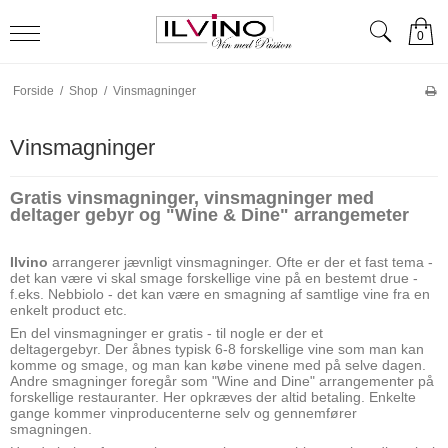
0
Forside
/
Shop
/
Vinsmagninger
Vinsmagninger
Gratis vinsmagninger, vinsmagninger med
deltager gebyr og "Wine & Dine" arrangemeter
Ilvino
arrangerer jævnligt vinsmagninger. Ofte er der et fast tema -
det kan være vi skal smage forskellige vine på en bestemt drue -
f.eks. Nebbiolo - det kan være en smagning af samtlige vine fra en
enkelt product etc.
En del vinsmagninger er gratis - til nogle er der et
deltagergebyr. Der åbnes typisk 6-8 forskellige vine som man kan
komme og smage, og man kan købe vinene med på selve dagen.
Andre smagninger foregår som "Wine and Dine" arrangementer på
forskellige restauranter. Her opkræves der altid betaling. Enkelte
gange kommer vinproducenterne selv og gennemfører
smagningen.