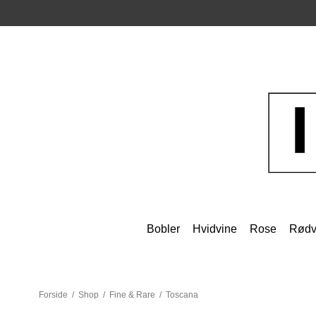
Bobler
Hvidvine
Rose
Rødv
Forside
/
Shop
/
Fine & Rare
/
Toscana