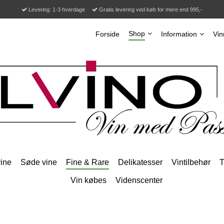
Levering: 1-3 hverdage
Gratis levering ved køb for mere end 995,-
Shop
Forside
Information
Vin
ine
Søde vine
Fine & Rare
Delikatesser
Vintilbehør
T
Vin købes
Videnscenter