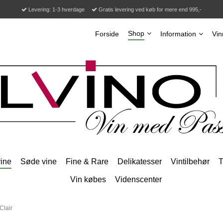
Levering: 1-3 hverdage
Gratis levering ved køb for mere end 995,-
Shop
Forside
Information
Vin
ine
Søde vine
Fine & Rare
Delikatesser
Vintilbehør
T
Vin købes
Videnscenter
Clair