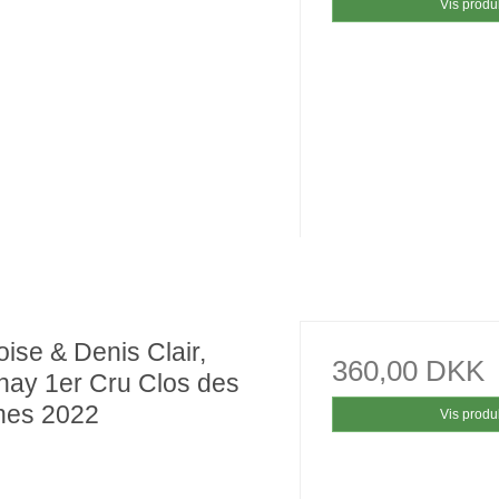
Vis produ
ise & Denis Clair,
360,00 DKK
nay 1er Cru Clos des
hes 2022
Vis produ