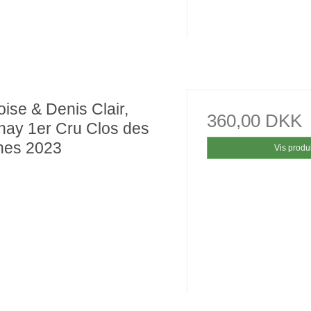
ise & Denis Clair,
360,00 DKK
nay 1er Cru Clos des
hes 2023
Vis produ