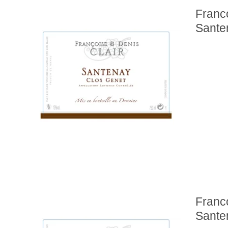
Franco
Sante
Franco
Sante