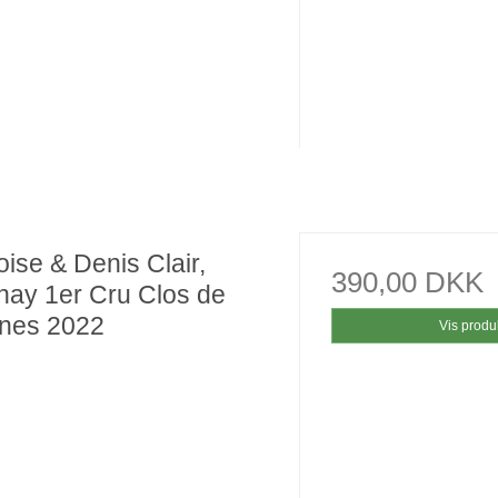
ise & Denis Clair,
390,00 DKK
nay 1er Cru Clos de
nes 2022
Vis produ