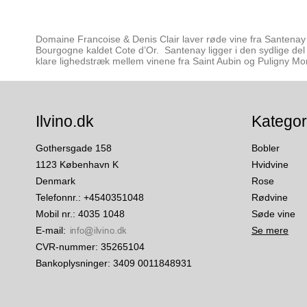
Domaine Francoise & Denis Clair
laver røde vine fra Santenay 
Bourgogne kaldet Cote d’Or. Santenay ligger i den sydlige del 
klare lighedstræk mellem vinene fra Saint Aubin og Puligny Mo
Ilvino.dk
Kategor
Gothersgade 158
Bobler
1123 København K
Hvidvine
Denmark
Rose
Telefonnr.
:
+4540351048
Rødvine
Mobil nr.
:
4035 1048
Søde vine
E-mail
:
Se mere
CVR-nummer
:
35265104
Bankoplysninger
:
3409 0011848931