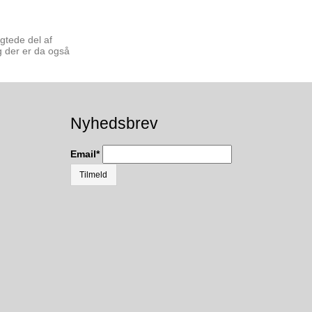
gtede del af
g der er da også
Nyhedsbrev
Email
*