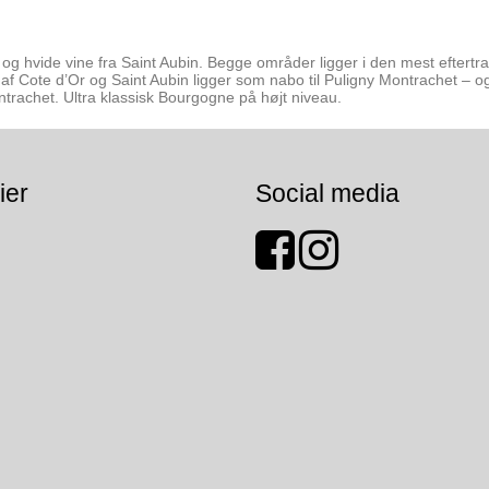
og hvide vine fra Saint Aubin. Begge områder ligger i den mest eftertra
af Cote d’Or og Saint Aubin ligger som nabo til Puligny Montrachet – o
ntrachet. Ultra klassisk Bourgogne på højt niveau.
ier
Social media