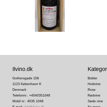
Ilvino.dk
Kategor
Gothersgade 158
Bobler
1123 København K
Hvidvine
Denmark
Rose
Telefonnr.
:
+4540351048
Rødvine
Mobil nr.
:
4035 1048
Søde vine
E-mail
:
Se mere