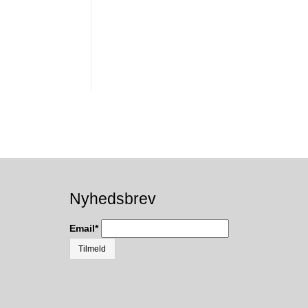
Nyhedsbrev
Email
*