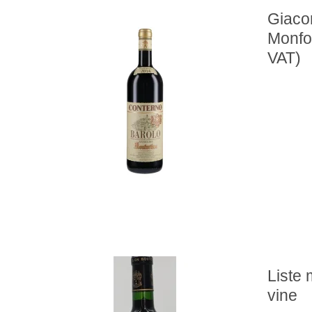
Giaco
Monfo
VAT)
Liste 
vine