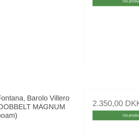
Vis produ
Fontana, Barolo Villero
2.350,00 DK
 DOBBELT MAGNUM
boam)
Vis produ