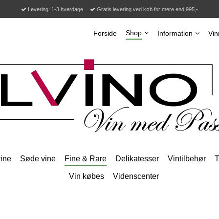
Levering: 1-3 hverdage
Gratis levering ved køb for mere end 995,-
Shop
Forside
Information
Vin
ine
Søde vine
Fine & Rare
Delikatesser
Vintilbehør
T
Vin købes
Videnscenter