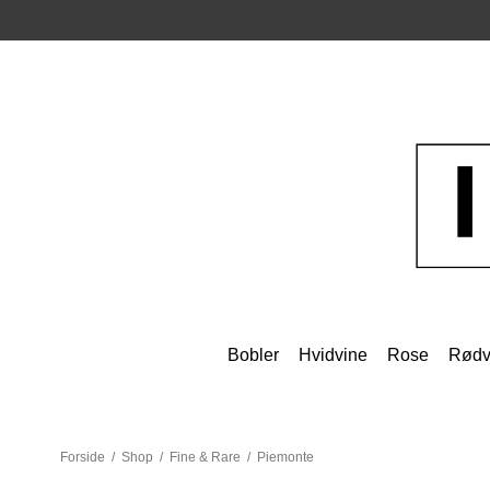
Bobler
Hvidvine
Rose
Rødv
Forside
/
Shop
/
Fine & Rare
/
Piemonte