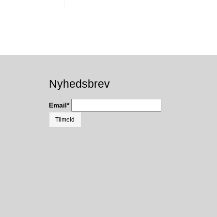
Nyhedsbrev
Email
*