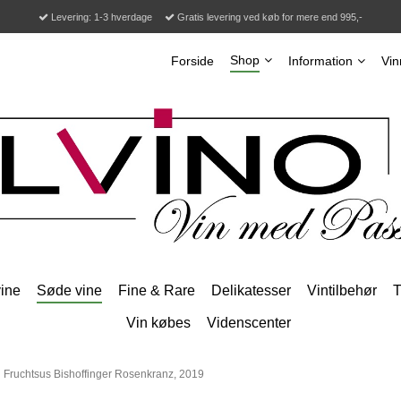
Levering: 1-3 hverdage
Gratis levering ved køb for mere end 995,-
Shop
Forside
Information
Vin
ine
Søde vine
Fine & Rare
Delikatesser
Vintilbehør
T
Vin købes
Videnscenter
g Fruchtsus Bishoffinger Rosenkranz, 2019