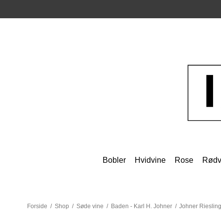
Bobler
Hvidvine
Rose
Rødv
Forside
/
Shop
/
Søde vine
/
Baden - Karl H. Johner
/
Johner Rieslin