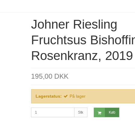
Johner Riesling
Fruchtsus Bishoffi
Rosenkranz, 2019
195,00 DKK
Lagerstatus:
På lager
Stk
Køb