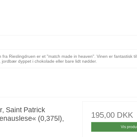
fra Rieslingdruen er et "match made in heaven". Vinen er fantastisk til
t, jordbær dyppet i chokolade eller bare lidt nødder.
, Saint Patrick
195,00 DKK
enauslese« (0,375l),
Vis produ