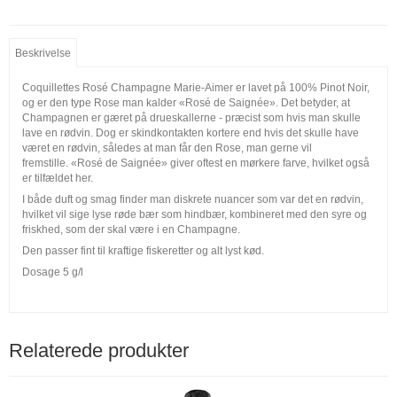
Beskrivelse
Coquillettes Rosé Champagne Marie-Aimer er lavet på 100% Pinot Noir,
og er den type Rose man kalder «Rosé de Saignée». Det betyder, at
Champagnen er gæret på drueskallerne - præcist som hvis man skulle
lave en rødvin. Dog er skindkontakten kortere end hvis det skulle have
været en rødvin, således at man får den Rose, man gerne vil
fremstille. «Rosé de Saignée» giver oftest en mørkere farve, hvilket også
er tilfældet her.
I både duft og smag finder man diskrete nuancer som var det en rødvin,
hvilket vil sige lyse røde bær som hindbær, kombineret med den syre og
friskhed, som der skal være i en Champagne.
Den passer fint til kraftige fiskeretter og alt lyst kød.
Dosage 5 g/l
Relaterede produkter